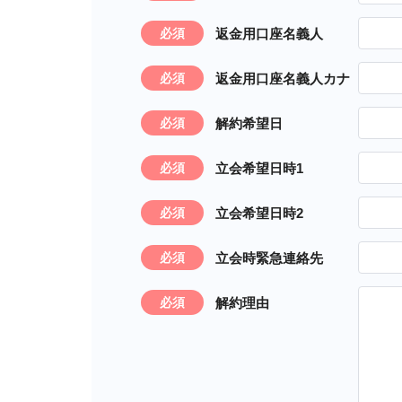
返金用口座名義人
必須
返金用口座名義人カナ
必須
解約希望日
必須
立会希望日時1
必須
立会希望日時2
必須
立会時緊急連絡先
必須
解約理由
必須