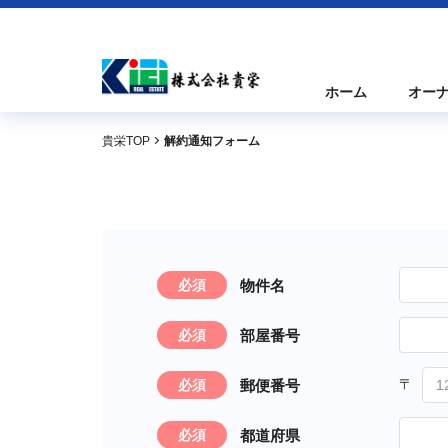
ホーム
オー
貴栄TOP
解約通知フォーム
物件名
必須
部屋番号
必須
郵便番号
必須
都道府県
必須