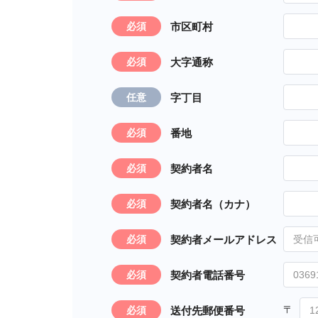
市区町村
必須
大字通称
必須
字丁目
任意
番地
必須
契約者名
必須
契約者名（カナ）
必須
契約者メールアドレス
必須
契約者電話番号
必須
送付先郵便番号
必須