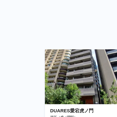
DUARES愛宕虎ノ門